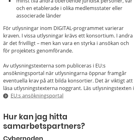
minst två andra oberoende juridisk personer, var
och en etablerade i olika medlemsstater eller
associerade länder
För utlysningar inom DIGITAL-programmet varierar
kraven. I vissa utlysningar krävs ett konsortium. I andra
är det frivilligt – men kan vara en styrka i ansökan och
för projektets genomförande.
Av utlysningstexterna som publiceras i EU:s
ansökningsportal när utlysningarna öppnar framgår
eventuella krav på att bilda konsortier. Det är viktigt att
läsa utlysningstexterna noggrant. Läs utlysningstexten i
EU:s ansökningsportal
Hur kan jag hitta
samarbetspartners?
Cybernoden